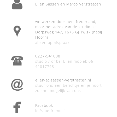
Ellen Sassen en Marco Verstraaten
we werken door heel Nederland,
maar het adres van de studio is:
Dorpsweg 147, 1676 GJ Twisk (nabij
Hoorn)
alleen op afspraak
0227-541080
studio / of bel Ellen mobiel: 06-
41017798
ellen(at)sassen-verstraaten.nl
stuur ons een berichtje en je hoort
zo snel mogelijk van ons
Facebook
let's be friends!