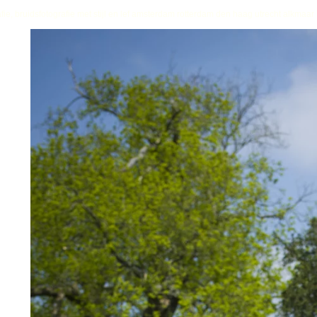
fie, bruidsfotografie met stijl en lef amsterdam rotterdam den haag utrecht alkmaa