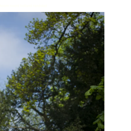
r hoorn noord holland randstad