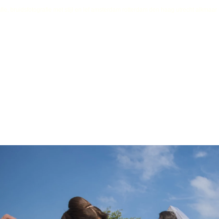
fie, bruidsfotografie met stijl en lef amsterdam rotterdam den haag utrecht alkmaa