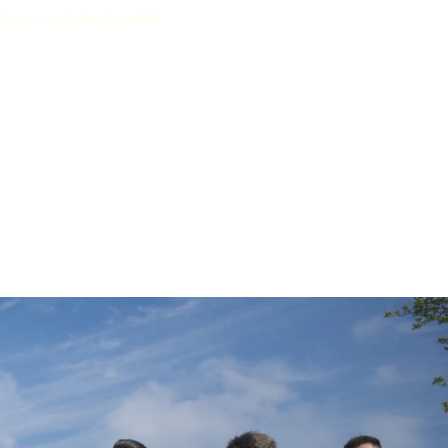
r hoorn noord holland randstad