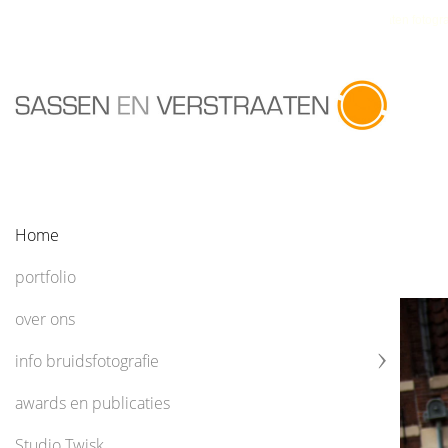
Sassen en Verstraaten fotogra
Home
portfolio
over ons
info bruidsfotografie
awards en publicaties
Studio Twisk