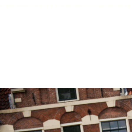
fie, bruidsfotografie met stijl en lef amsterdam rotterdam den haag utrecht alkmaa