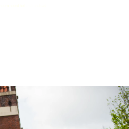
r hoorn noord holland randstad