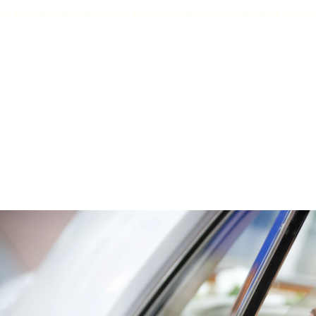
fie, bruidsfotografie met stijl en lef amsterdam rotterdam den haag utrecht alkmaa