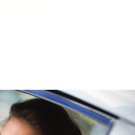
r hoorn noord holland randstad